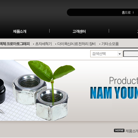
홈으로
제품소개
고객센터
액체 크로마토그래피
초자세척기
다이옥신/시료 전처리 장비
기타 소모품
검색선택
제품소개