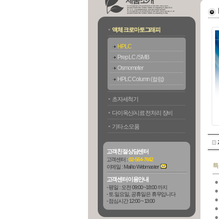
제품소개
액체 크로마토그래피
HPLC
Prep LC / SMB
Osmometer
HPLC Column (컬럼)
초자세척기
다이옥신/시료 전처리 장비
기타 소모품
고객친절상담센터
고객센터 :
02-564-7642
특
이메일 :
Mail to Webmaster
고객센터이용안내
●
- 평일 : 오전 09:00 ~18:00 까지
●
- 토.일요일, 공휴일은 휴무입니다
●
- 점심시간 12:00 ~ 13:00
●
●