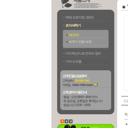
제품소개
액체 크로마토그래피
초자세척기
WD200
세척기 전용 세제
다이옥신/시료 전처리 장비
기타 소모품
고객친절상담센터
고객센터 :
02-564-7642
이메일 :
Mail to Webmaster
고객센터이용안내
- 평일 : 오전 09:00 ~18:00 까지
- 토.일요일, 공휴일은 휴무입니다
- 점심시간 12:00 ~ 13:00
특
●