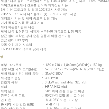
 재질 : 내부 쳄버 - 스테인레스 스틸 1.4404 (AISI 316L), 외부 - 1.4301/AISI30
 마이크로프로세서 컨트롤 방식과 자가진단 기능
 6개 기본 프로그램 및 최대 100개까지 사용가능
 2 line VFD 모니터 디스플레이 및 12 개의 키패드 사용
 에러표시 기능 및 세척 종료후 알람 기능
 기기 동작중 자동 문 잠금 기능
 세제 자동분사펌프 내장
 세제 보충 알림장치- 세제가 부족하면 자동으로 알람 작동
 살균 필터 부착된 강제 순환 열풍에 의한 건조기능
 멸균 필터 H13 부착
 자동 수위 제어 시스템
 EN ISO 15883 규격에 맞게 제작
양
 외부 크기/무게 : 680 x 710 x 1,840mm(WxDxH) / 150 kg
 내부 유효 세척 크기(용량) : 575 x 617 x 625mm(WxDxH) (220 리터급)
 세척 탱크내 전기히터 용량 : 3N/AC 380V
 세척펌프 용량 : 350 l/min
 건조기 용량 : 3.5kW with radial-fan 325 ㎥/h
● 필터 : HEPA H13 필터
● 세척 온도 : 90℃까지 조절 또는 그 이상
 증류수 헹굼 온도 : 90℃까지 조절 또는 그 이상
● 건조 온도 : 최대 95℃ 또는 그 이상
 총 세척 시간(건조 포함) : 90분 이내
 급수, 배수관 연결 : 외경 20mm 또는 그 이상