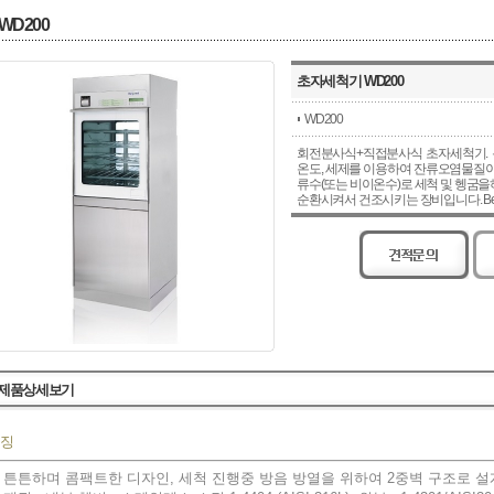
WD200
초자세척기 WD200
WD200
회전분사식+직접분사식 초자세척기. 
온도, 세제를 이용하여 잔류오염물질이
류수(또는 비이온수)로 세척 및 헹굼을
순환시켜서 건조시키는 장비입니다. Bel
제품상세보기
징
 튼튼하며 콤팩트한 디자인, 세척 진행중 방음 방열을 위하여 2중벽 구조로 설