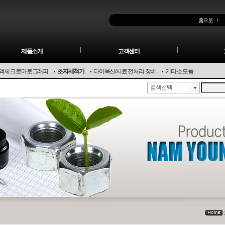
홈으로
제품소개
고객센터
액체 크로마토그래피
초자세척기
다이옥신/시료 전처리 장비
기타 소모품
검색선택