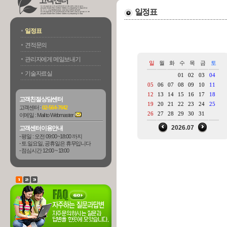
고객센터
일정표
일정표
견적문의
관리자에게 메일보내기
일
월
화
수
목
금
토
기술자료실
01
02
03
04
05
06
07
08
09
10
11
12
13
14
15
16
17
18
고객친절상담센터
19
20
21
22
23
24
25
고객센터 :
02-564-7642
26
27
28
29
30
31
이메일 :
Mail to Webmaster
2026.07
고객센터이용안내
- 평일 : 오전 09:00 ~18:00 까지
- 토.일요일, 공휴일은 휴무입니다
- 점심시간 12:00 ~ 13:00