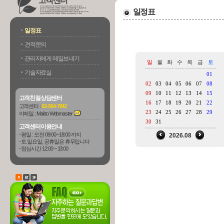
고객센터
일정표
일정표
견적문의
관리자에게 메일보내기
일
월
화
수
목
금
토
기술자료실
01
02
03
04
05
06
07
08
09
10
11
12
13
14
15
고객친절상담센터
16
17
18
19
20
21
22
고객센터 :
02-564-7642
23
24
25
26
27
28
29
이메일 :
Mail to Webmaster
30
31
고객센터이용안내
- 평일 : 오전 09:00 ~18:00 까지
2026.08
- 토.일요일, 공휴일은 휴무입니다
- 점심시간 12:00 ~ 13:00