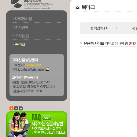
회사소개
북마크
CEO인사말
회사연혁
협력업체
(
3
)
관
오시는 길
유용한 사이트
카테고리내에 총
0
개의
북마크
고객친절상담센터
고객센터 :
02-564-7642
이메일 :
Mail to Webmaster
고객센터이용안내
- 평일 : 오전 09:00 ~18:00 까지
- 토.일요일, 공휴일은 휴무입니다
- 점심시간 12:00 ~ 13:00