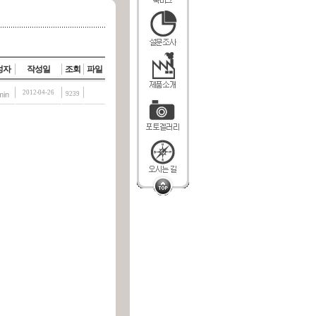
성자
작성일
조회
파일
2012-04-26
min
9239